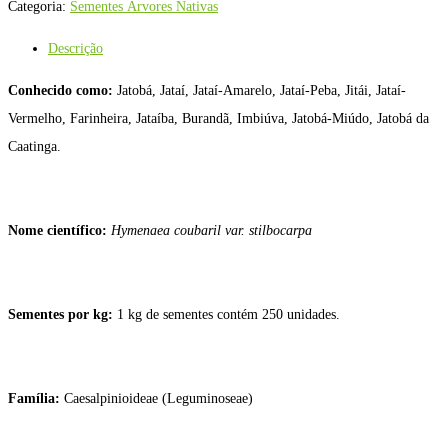
Categoria:
Sementes Árvores Nativas
Descrição
Conhecido como:
Jatobá, Jataí, Jataí-Amarelo, Jataí-Peba, Jitái, Jataí-
Vermelho, Farinheira, Jataíba, Burandã, Imbiúva, Jatobá-Miúdo, Jatobá da
Caatinga.
Nome científico:
Hymenaea coubaril
var. stilbocarpa
Sementes por kg:
1 kg de sementes contém 250 unidades.
Família:
Caesalpinioideae (Leguminoseae)