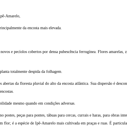
 Ipê-Amarelo,
 principalmente da encosta mais elevada.
vos e pecíolos cobertos por densa pubescência ferrugínea. Flores amarelas, zi
planta totalmente despida da folhagem.
es abertas da floresta pluvial do alto da encosta atlântica. Sua dispersão é des
encostas.
rabilidade mesmo quando em condições adversas.
 postes, peças para pontes, tábuas para cercas, currais e haras, para obras int
lor; é a espécie de Ipê-Amarelo mais cultivada em praças e ruas. É particularm