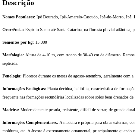
Descrição
Nomes Populares:
Ipê Dourado, Ipê-Amarelo-Cascudo, Ipê-do-Morro, Ipê,
Ocorrência:
Espírito Santo até Santa Catarina, na floresta pluvial atlântica,
Sementes por kg:
15.000
Morfologia:
Altura de 4-10 m, com tronco de 30-40 cm de diâmetro. Ramos no
septicida.
Fenologia:
Floresce durante os meses de agosto-setembro, geralmente com a 
Informações Ecológicas:
Planta decídua, heliófita, característica de formaçõ
frequente nas formações secundárias localizadas sobre solos bem drenados de 
Madeira:
Moderadamente pesada, resistente, difícil de serrar, de grande du
Informações Complementares:
A madeira é própria para obras externas, como
molduras, etc. A árvore é extremamente ornamental, principalmente quando em f