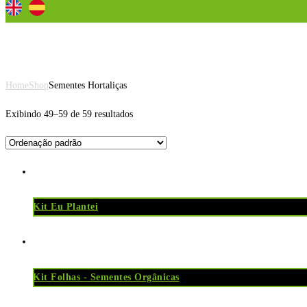
Sementes Hortaliças
Home
Shop
Sementes Hortaliças
Exibindo 49–59 de 59 resultados
Kit Eu Plantei
Kit Folhas - Sementes Orgânicas