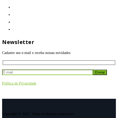
Newsletter
Cadastre seu e-mail e receba nossas novidades.
Política de Privacidade
Copyright © 2022. Todos os direitos reservados.