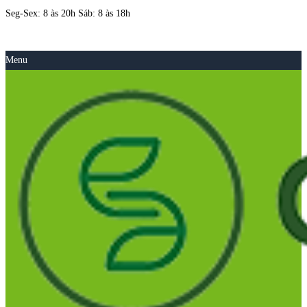
Seg-Sex: 8 às 20h Sáb: 8 às 18h
Menu