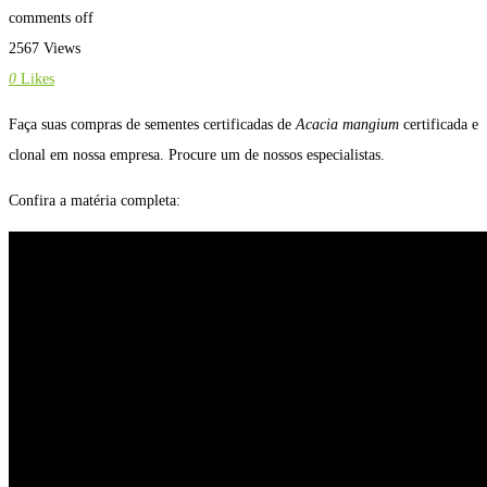
comments off
2567 Views
0
Likes
Faça suas compras de sementes certificadas de
Acacia mangium
certificada e
clonal em nossa empresa. Procure um de nossos especialistas.
Confira a matéria completa: